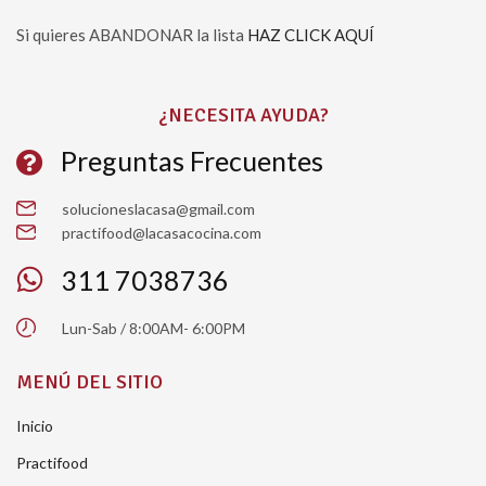
Si quieres ABANDONAR la lista
HAZ CLICK AQUÍ
Please leave this field empty.
¿NECESITA AYUDA?
Preguntas Frecuentes
solucioneslacasa@gmail.com
practifood@lacasacocina.com
311 7038736
Lun-Sab / 8:00AM- 6:00PM
MENÚ DEL SITIO
Inicio
Practifood