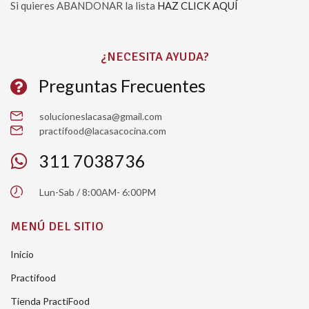
Si quieres ABANDONAR la lista
HAZ CLICK AQUÍ
Please leave this field empty.
¿NECESITA AYUDA?
Preguntas Frecuentes
solucioneslacasa@gmail.com
practifood@lacasacocina.com
311 7038736
Lun-Sab / 8:00AM- 6:00PM
MENÚ DEL SITIO
Inicio
Practifood
Tienda PractiFood