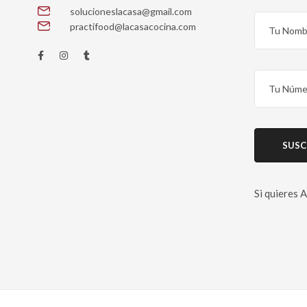
solucioneslacasa@gmail.com
practifood@lacasacocina.com
Si quieres
Please leave