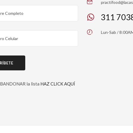
practifood@laca
311 703
Lun-Sab / 8:00A
 ABANDONAR la lista
HAZ CLICK AQUÍ
 this field empty.