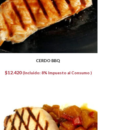
CERDO BBQ
$
12.420
(Incluido: 8% Impuesto al Consumo )