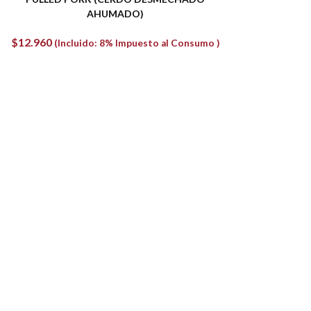
AHUMADO)
$
12.960
(Incluido: 8% Impuesto al Consumo )