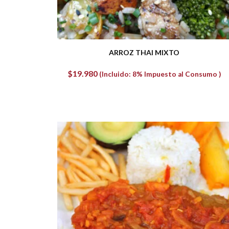
ARROZ THAI MIXTO
$
19.980
(Incluido: 8% Impuesto al Consumo )