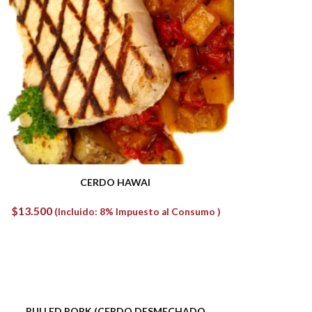
CERDO HAWAI
$
13.500
(Incluido: 8% Impuesto al Consumo )
PULLED PORK (CERDO DESMECHADO