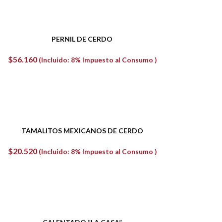
PERNIL DE CERDO
$
56.160
(Incluido: 8% Impuesto al Consumo )
TAMALITOS MEXICANOS DE CERDO
$
20.520
(Incluido: 8% Impuesto al Consumo )