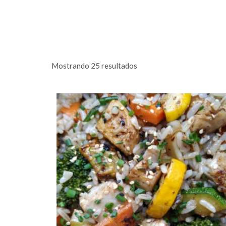
Mostrando 25 resultados