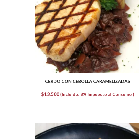
CERDO CON CEBOLLA CARAMELIZADAS
$
13.500
(Incluido: 8% Impuesto al Consumo )