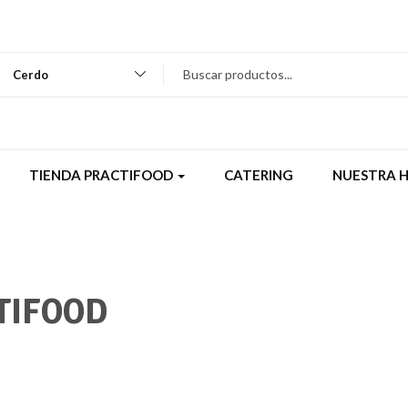
Cerdo
TIENDA PRACTIFOOD
CATERING
NUESTRA H
TIFOOD