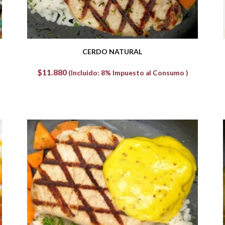
CERDO NATURAL
$
11.880
(Incluido: 8% Impuesto al Consumo )