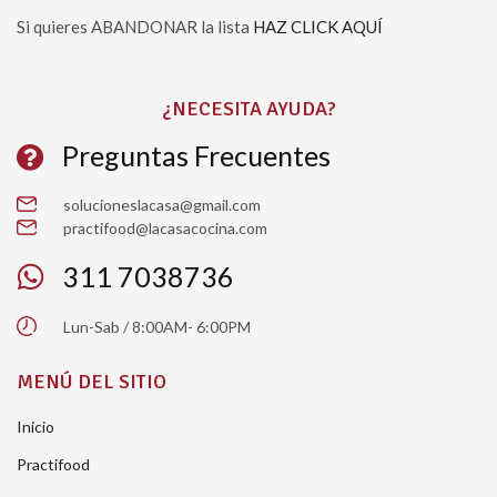
Si quieres ABANDONAR la lista
HAZ CLICK AQUÍ
Please leave this field empty.
¿NECESITA AYUDA?
Preguntas Frecuentes
solucioneslacasa@gmail.com
practifood@lacasacocina.com
311 7038736
Lun-Sab / 8:00AM- 6:00PM
MENÚ DEL SITIO
Inicio
Practifood