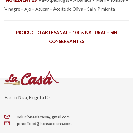
INGREDIENTES:
Pavo (pechuga) – Albahaca – Maní – Tomate –
Vinagre – Ajo – Azúcar – Aceite de Oliva – Sal y Pimienta
PRODUCTO ARTESANAL –
100% NATURAL –
SIN
CONSERVANTES
Barrio Niza, Bogotá D.C.
solucioneslacasa@gmail.com
practifood@lacasacocina.com