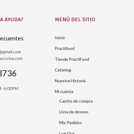
A AYUDA?
MENÚ DEL SITIO
recuentes
Inicio
Practifood
a@gmail.com
sacocina.com
Tienda PractiFood
Catering
8736
Nuestra Historia
M- 6:00PM
Mi cuenta
Carrito de compra
Lista de deseos
Mis Pedidos
Log Out