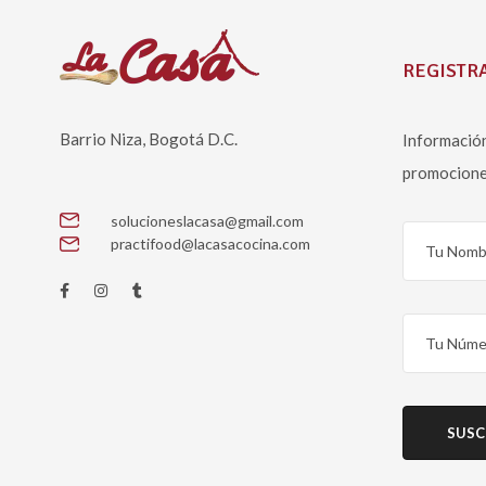
REGISTRA
Barrio Niza, Bogotá D.C.
Información
promocione
solucioneslacasa@gmail.com
practifood@lacasacocina.com