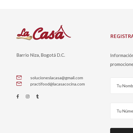
REGISTRA
Barrio Niza, Bogotá D.C.
Información
promocione
solucioneslacasa@gmail.com
practifood@lacasacocina.com