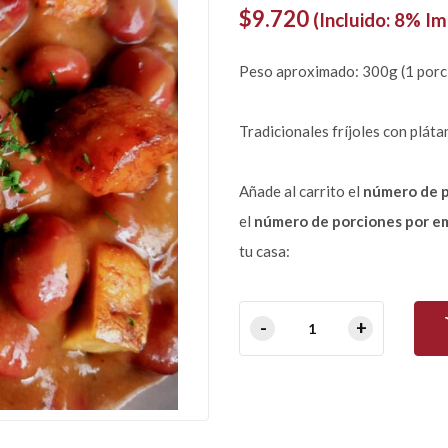
$
9.720
(Incluido: 8% I
Peso aproximado: 300g (1 porc
Tradicionales fríjoles con plá
Añade al carrito el
número de 
el
número de porciones por e
tu casa: