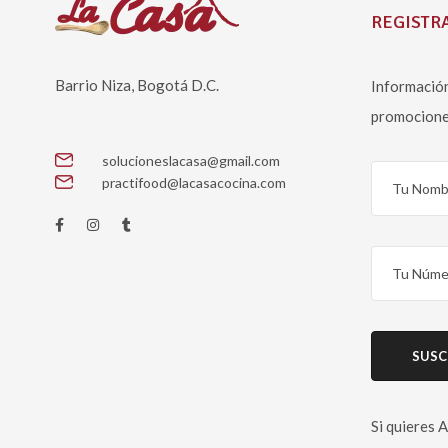
REGISTRA
Barrio Niza, Bogotá D.C.
Información
promocione
solucioneslacasa@gmail.com
practifood@lacasacocina.com
Si quieres