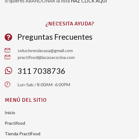
Si quieres ABANDONAR la lista
HAZ CLICK AQUÍ
Please leave this field empty.
¿NECESITA AYUDA?
Preguntas Frecuentes
solucioneslacasa@gmail.com
practifood@lacasacocina.com
311 7038736
Lun-Sab / 8:00AM- 6:00PM
MENÚ DEL SITIO
Inicio
Practifood
Tienda PractiFood