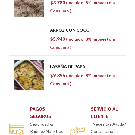
$
3.780
(Incluido: 8% Impuesto al
Consumo )
ARROZ CON COCO
$
5.940
(Incluido: 8% Impuesto al
Consumo )
LASAÑA DE PAPA
$
9.396
(Incluido: 8% Impuesto al
Consumo )
SERVICIO AL
PRIVACIDAD
CLIENTE
Datos
¿Necesitas Ayuda?
Protegidos Tus
as
Contáctanos
datos están