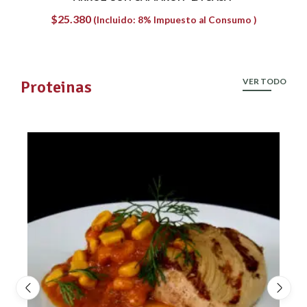
$
15.660
(Incluido: 8% Impuesto al Consumo )
VER TODO
Proteinas