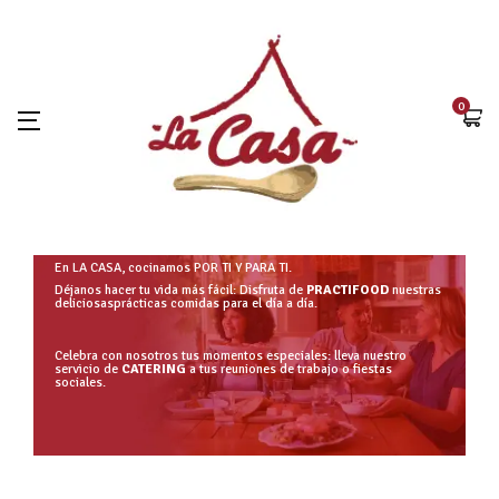
0
En LA CASA, cocinamos POR TI Y PARA TI.
Déjanos hacer tu vida más fácil: Disfruta de
PRACTIFOOD
nuestras
deliciosasprácticas comidas para el día a día.
Celebra con nosotros tus momentos especiales: lleva nuestro
servicio de
CATERING
a tus reuniones de trabajo o fiestas
sociales.