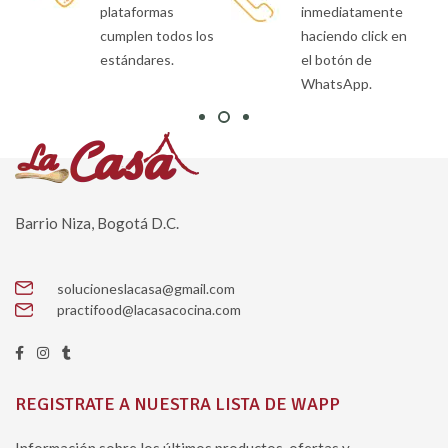
inmediatamente
siempre a salvo
os
haciendo click en
en nuestra
el botón de
plataforma.
WhatsApp.
Barrio Niza, Bogotá D.C.
solucioneslacasa@gmail.com
practifood@lacasacocina.com
REGISTRATE A NUESTRA LISTA DE WAPP
Información sobre los últimos productos, ofertas y