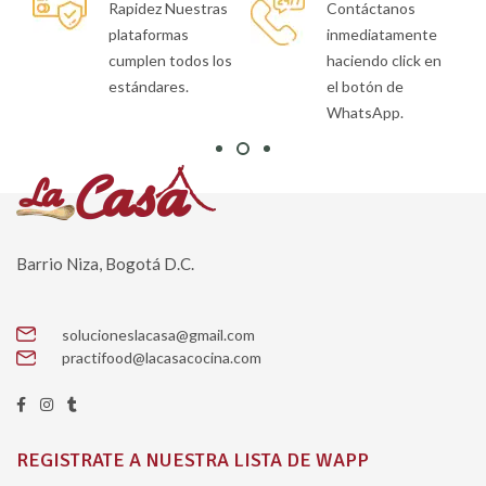
as
Contáctanos
datos están
inmediatamente
siempre a salvo
os
haciendo click en
en nuestra
el botón de
plataforma.
WhatsApp.
Barrio Niza, Bogotá D.C.
solucioneslacasa@gmail.com
practifood@lacasacocina.com
REGISTRATE A NUESTRA LISTA DE WAPP