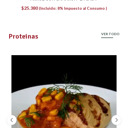
$
15.660
(Incluido: 8% Impuesto al Consumo )
VER TODO
Proteinas