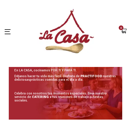
0
En LA CASA, cocinamos POR TI Y PARA TI.
Déjanos hacer tu vida más fácil: Disfruta de
PRACTIFOOD
nuestras
deliciosasprácticas comidas para el día a día.
Celebra con nosotros tus momentos especiales: lleva nuestro
servicio de
CATERING
a tus reuniones de trabajo o fiestas
sociales.