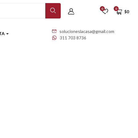
0
0
$
0
solucioneslacasa@gmail.com
NTA
311 703 8736